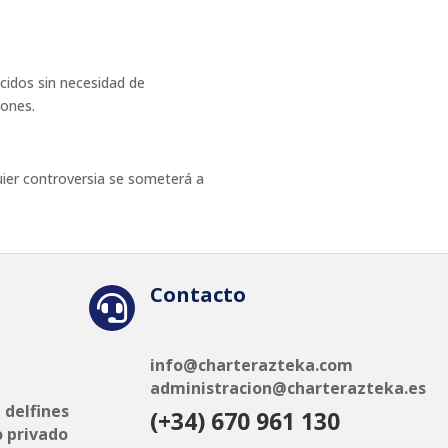
ecidos sin necesidad de
iones.
quier controversia se someterá a
Contacto

info@charterazteka.com
administracion@charterazteka.es
 delfines
(+34) 670 961 130
o privado