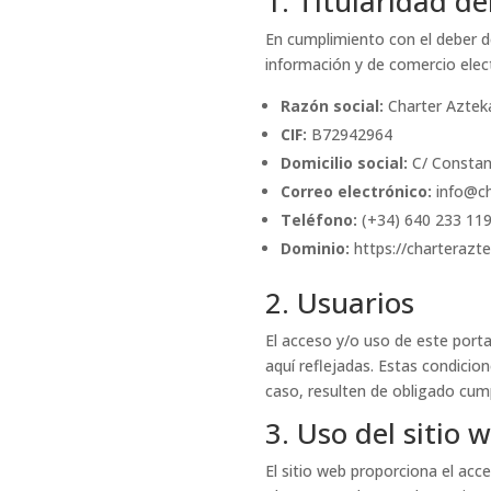
1. Titularidad de
En cumplimiento con el deber de
información y de comercio elect
Razón social:
Charter Azteka
CIF:
B72942964
Domicilio social:
C/ Constan
Correo electrónico:
info@ch
Teléfono:
(+34) 640 233 11
Dominio:
https://charterazt
2. Usuarios
El acceso y/o uso de este porta
aquí reflejadas. Estas condicio
caso, resulten de obligado cum
3. Uso del sitio 
El sitio web proporciona el acc