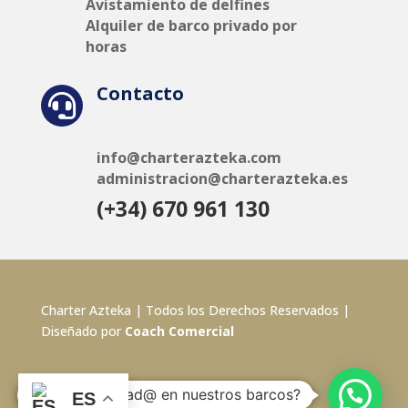
Avistamiento de delfines
Alquiler de barco privado por
horas
Contacto

info@charterazteka.com
administracion@charterazteka.es
(+34) 670 961 130
Charter Azteka | Todos los Derechos Reservados |
Diseñado por
Coach Comercial
¿Estás interesad@ en nuestros barcos?
ES